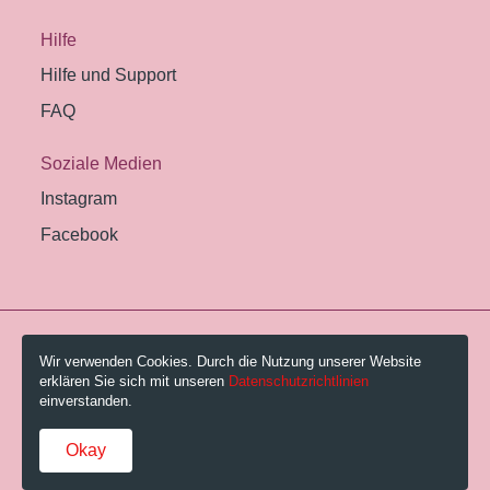
Hilfe
Hilfe und Support
FAQ
Soziale Medien
Instagram
Facebook
© 2026 Pestalozzi-Bibliothek Zürich.
Wir verwenden Cookies. Durch die Nutzung unserer Website
erklären Sie sich mit unseren
Datenschutzrichtlinien
Impressum
einverstanden.
Gebühren und AGB
Okay
Datenschutzerklärung