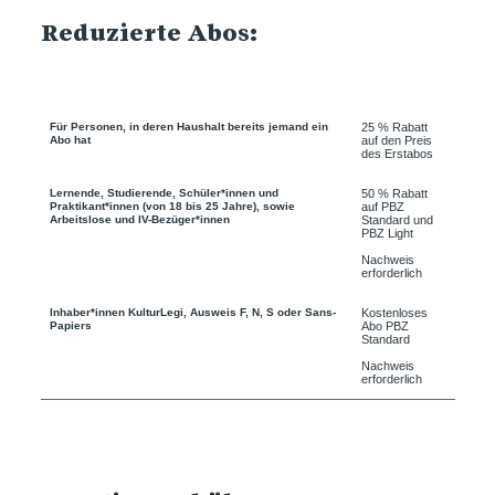
Reduzierte Abos:
Für Personen, in deren Haushalt bereits jemand ein
25 % Rabatt
Abo hat
auf den Preis
des Erstabos
Lernende, Studierende, Schüler*innen und
50 % Rabatt
Praktikant*innen (von 18 bis 25 Jahre), sowie
auf PBZ
Arbeitslose und IV-Bezüger*innen
Standard und
PBZ Light
Nachweis
erforderlich
Inhaber*innen KulturLegi, Ausweis F, N, S oder Sans-
Kostenloses
Papiers
Abo PBZ
Standard
Nachweis
erforderlich