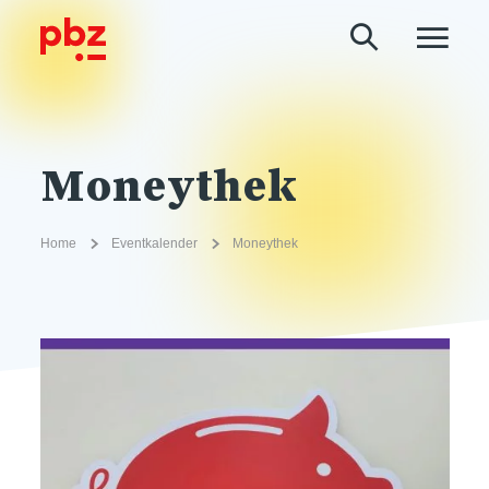
Moneythek
Home
Eventkalender
Moneythek