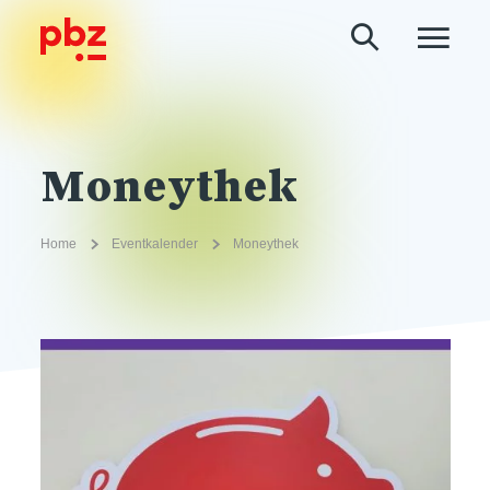
Moneythek
Home
Eventkalender
Moneythek