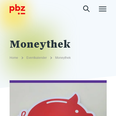
Moneythek
Home
Eventkalender
Moneythek