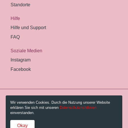
Standorte
Hilfe
Hilfe und Support
FAQ
Soziale Medien
Instagram
Facebook
© 2026 Pestalozzi-Bibliothek Zürich.
Wir verwenden Cookies. Durch die Nutzung unserer Website
erklären Sie sich mit unseren
Datenschutzrichtlinien
Impressum
einverstanden.
Gebühren und AGB
Okay
Datenschutzerklärung