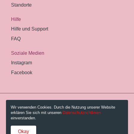
Standorte
Hilfe
Hilfe und Support
FAQ
Soziale Medien
Instagram
Facebook
© 2026 Pestalozzi-Bibliothek Zürich.
Wir verwenden Cookies. Durch die Nutzung unserer Website
erklären Sie sich mit unseren
Datenschutzrichtlinien
Impressum
einverstanden.
Gebühren und AGB
Okay
Datenschutzerklärung