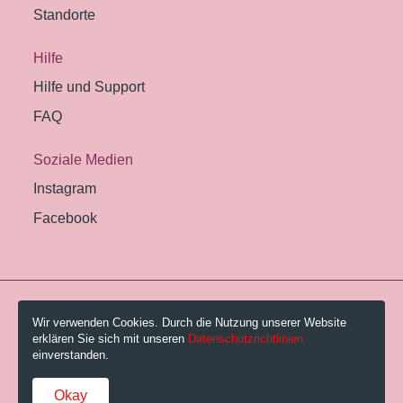
Standorte
Hilfe
Hilfe und Support
FAQ
Soziale Medien
Instagram
Facebook
© 2026 Pestalozzi-Bibliothek Zürich.
Wir verwenden Cookies. Durch die Nutzung unserer Website
erklären Sie sich mit unseren
Datenschutzrichtlinien
Impressum
einverstanden.
Gebühren und AGB
Okay
Datenschutzerklärung