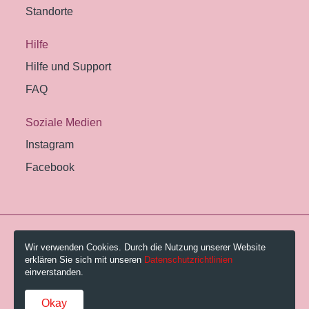
Standorte
Hilfe
Hilfe und Support
FAQ
Soziale Medien
Instagram
Facebook
© 2026 Pestalozzi-Bibliothek Zürich.
Wir verwenden Cookies. Durch die Nutzung unserer Website
erklären Sie sich mit unseren
Datenschutzrichtlinien
Impressum
einverstanden.
Gebühren und AGB
Okay
Datenschutzerklärung