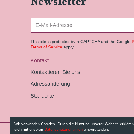
Newsletter
This site is protected by reCAPTCHA and the Google
P
Terms of Service
apply.
Kontakt
Kontaktieren Sie uns
Adressänderung
Standorte
Wir verwenden Cookies. Durch die Nutzung unserer Website erklären
sich mit unseren
Datenschutzrichtlinien
einverstanden.
© 2026 Pestalozzi-Bibliothek Zürich.
Impressum