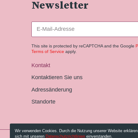
Newsletter
This site is protected by reCAPTCHA and the Google
P
Terms of Service
apply.
Kontakt
Kontaktieren Sie uns
Adressänderung
Standorte
Wir verwenden Cookies. Durch die Nutzung unserer Website erklären
sich mit unseren
Datenschutzrichtlinien
einverstanden.
© 2026 Pestalozzi-Bibliothek Zürich.
Impressum