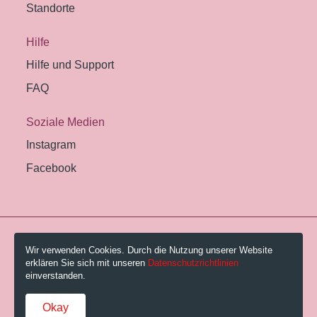
Standorte
Hilfe
Hilfe und Support
FAQ
Soziale Medien
Instagram
Facebook
© 2026 Pestalozzi-Bibliothek Zürich.
Wir verwenden Cookies. Durch die Nutzung unserer Website
erklären Sie sich mit unseren
Datenschutzrichtlinien
Impressum
einverstanden.
Gebühren und AGB
Okay
Datenschutzerklärung