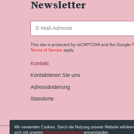
Newsletter
This site is protected by reCAPTCHA and the Google
P
Terms of Service
apply.
Kontakt
Kontaktieren Sie uns
Adressänderung
Standorte
Wir verwenden Cookies. Durch die Nutzung unserer Website erklären
sich mit unseren
Datenschutzrichtlinien
einverstanden.
© 2026 Pestalozzi-Bibliothek Zürich.
Impressum