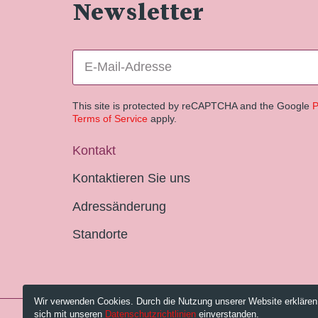
Newsletter
This site is protected by reCAPTCHA and the Google
P
Terms of Service
apply.
Kontakt
Kontaktieren Sie uns
Adressänderung
Standorte
Wir verwenden Cookies. Durch die Nutzung unserer Website erklären
sich mit unseren
Datenschutzrichtlinien
einverstanden.
© 2026 Pestalozzi-Bibliothek Zürich.
Impressum