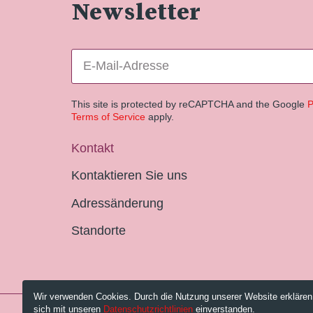
Newsletter
This site is protected by reCAPTCHA and the Google
P
Terms of Service
apply.
Kontakt
Kontaktieren Sie uns
Adressänderung
Standorte
Wir verwenden Cookies. Durch die Nutzung unserer Website erklären
sich mit unseren
Datenschutzrichtlinien
einverstanden.
© 2026 Pestalozzi-Bibliothek Zürich.
Impressum