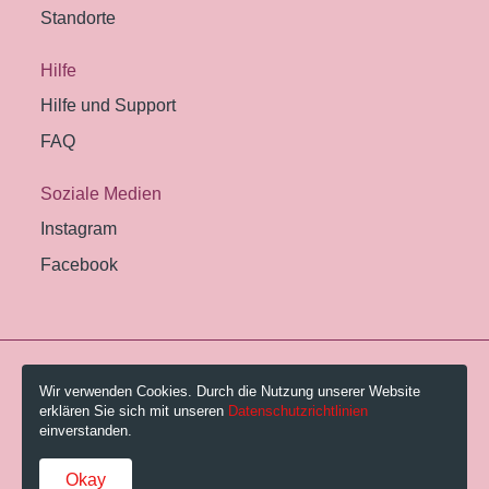
Standorte
Hilfe
Hilfe und Support
FAQ
Soziale Medien
Instagram
Facebook
© 2026 Pestalozzi-Bibliothek Zürich.
Wir verwenden Cookies. Durch die Nutzung unserer Website
erklären Sie sich mit unseren
Datenschutzrichtlinien
Impressum
einverstanden.
Gebühren und AGB
Okay
Datenschutzerklärung