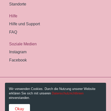
Standorte
Hilfe
Hilfe und Support
FAQ
Soziale Medien
Instagram
Facebook
© 2026 Pestalozzi-Bibliothek Zürich.
Wir verwenden Cookies. Durch die Nutzung unserer Website
erklären Sie sich mit unseren
Datenschutzrichtlinien
Impressum
einverstanden.
Gebühren und AGB
Okay
Datenschutzerklärung