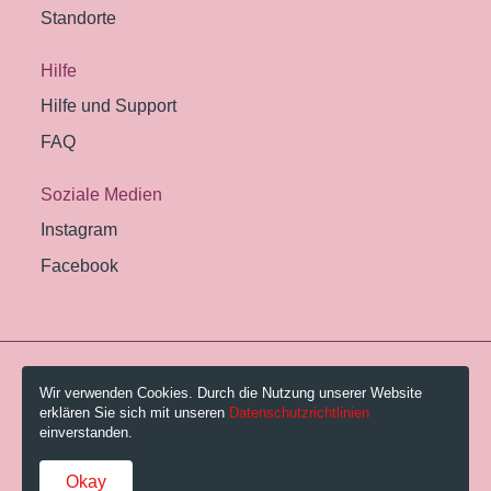
Standorte
Hilfe
Hilfe und Support
FAQ
Soziale Medien
Instagram
Facebook
© 2026 Pestalozzi-Bibliothek Zürich.
Wir verwenden Cookies. Durch die Nutzung unserer Website
erklären Sie sich mit unseren
Datenschutzrichtlinien
Impressum
einverstanden.
Gebühren und AGB
Okay
Datenschutzerklärung