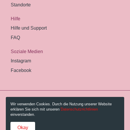
Standorte
Hilfe
Hilfe und Support
FAQ
Soziale Medien
Instagram
Facebook
© 2026 Pestalozzi-Bibliothek Zürich.
Wir verwenden Cookies. Durch die Nutzung unserer Website
erklären Sie sich mit unseren
Datenschutzrichtlinien
Impressum
einverstanden.
Gebühren und AGB
Okay
Datenschutzerklärung