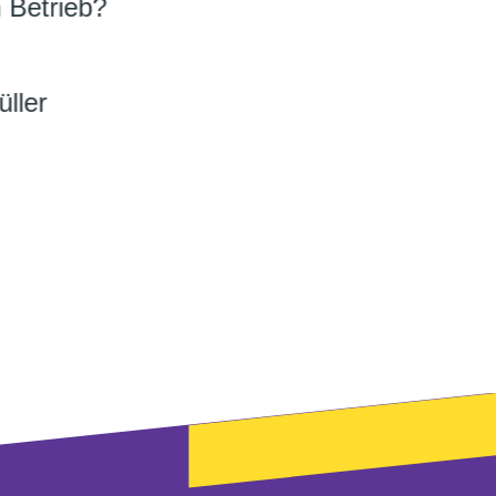
 Betrieb?
ller