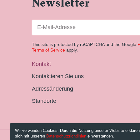
Newsletter
This site is protected by reCAPTCHA and the Google
P
Terms of Service
apply.
Kontakt
Kontaktieren Sie uns
Adressänderung
Standorte
Wir verwenden Cookies. Durch die Nutzung unserer Website erklären
sich mit unseren
Datenschutzrichtlinien
einverstanden.
© 2026 Pestalozzi-Bibliothek Zürich.
Impressum