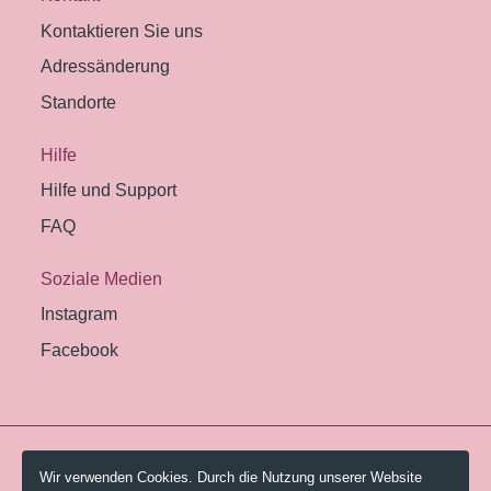
Kontaktieren Sie uns
Adressänderung
Standorte
Hilfe
Hilfe und Support
FAQ
Soziale Medien
Instagram
Facebook
© 2026 Pestalozzi-Bibliothek Zürich.
Wir verwenden Cookies. Durch die Nutzung unserer Website