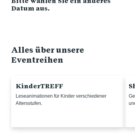
Bitte wählen Sie ein anderes
Datum aus.
Alles über unsere
Eventreihen
KinderTREFF
S
Leseanimationen für Kinder verschiedener
Ge
Altersstufen.
un