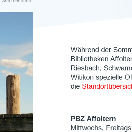
r Sommerferien
Während der Somme
Bibliotheken Affolt
Riesbach, Schwame
Witikon spezielle Ö
die
Standortübersic
PBZ Affoltern
Mittwochs, Freitags