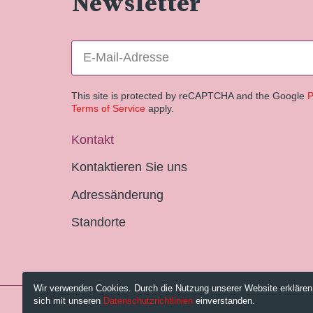
Newsletter
This site is protected by reCAPTCHA and the Google
P
Terms of Service
apply.
Kontakt
Kontaktieren Sie uns
Adressänderung
Standorte
Wir verwenden Cookies. Durch die Nutzung unserer Website erklären
sich mit unseren
Datenschutzrichtlinien
einverstanden.
© 2026 Pestalozzi-Bibliothek Zürich.
Impressum