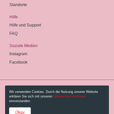
Standorte
Hilfe
Hilfe und Support
FAQ
Soziale Medien
Instagram
Facebook
© 2026 Pestalozzi-Bibliothek Zürich.
Wir verwenden Cookies. Durch die Nutzung unserer Website
erklären Sie sich mit unseren
Datenschutzrichtlinien
Impressum
einverstanden.
Gebühren und AGB
Okay