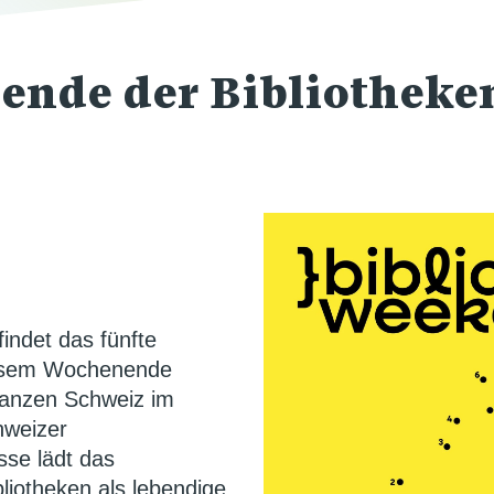
nde der Bibliotheke
indet das fünfte
iesem Wochenende
 ganzen Schweiz im
chweizer
sse lädt das
liotheken als lebendige