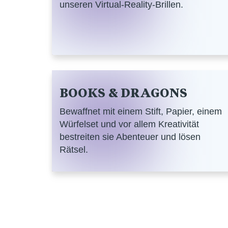
unseren Virtual-Reality-Brillen.
BOOKS & DRAGONS
Bewaffnet mit einem Stift, Papier, einem
Würfelset und vor allem Kreativität
bestreiten sie Abenteuer und lösen
Rätsel.