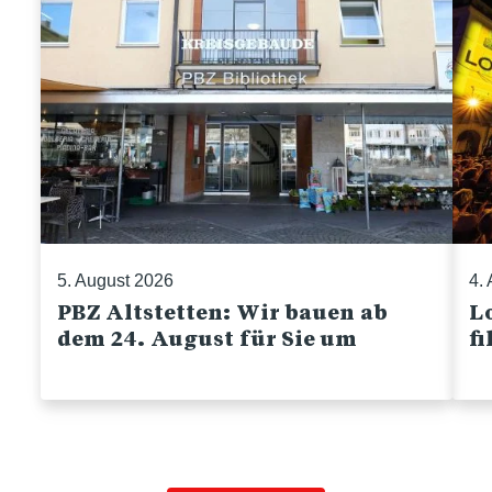
5. August 2026
4.
PBZ Altstetten: Wir bauen ab
Lo
dem 24. August für Sie um
f