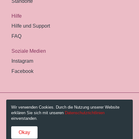
Standorte
Hilfe
Hilfe und Support
FAQ
Soziale Medien
Instagram
Facebook
© 2026 Pestalozzi-Bibliothek Zürich.
Wir verwenden Cookies. Durch die Nutzung unserer Website
erklären Sie sich mit unseren
Datenschutzrichtlinien
Impressum
einverstanden.
Gebühren und AGB
Okay
Datenschutzerklärung