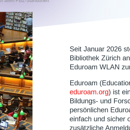
an allen PBZ-Standorten
Seit Januar 2026 st
Bibliothek Zürich a
Eduroam WLAN zur
Eduroam (Educatio
eduroam.org
) ist e
Bildungs- und Fors
persönlichen Eduro
einfach und sicher 
zusätzliche Anmeld