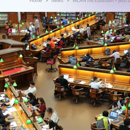
Home
News
WLAN mit Eduroam – jetzt 