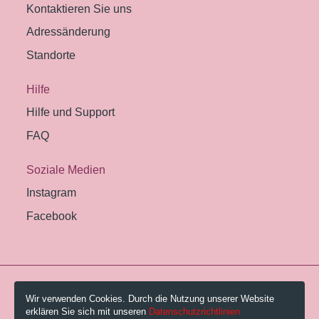
Kontaktieren Sie uns
Adressänderung
Standorte
Hilfe
Hilfe und Support
FAQ
Soziale Medien
Instagram
Facebook
© 2026 Pestalozzi-Bibliothek Zürich.
Wir verwenden Cookies. Durch die Nutzung unserer Website
erklären Sie sich mit unseren
Datenschutzrichtlinien
Impressum