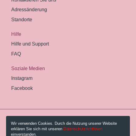
Adressänderung
Standorte
Hilfe
Hilfe und Support
FAQ
Soziale Medien
Instagram
Facebook
© 2026 Pestalozzi-Bibliothek Zürich.
Wir verwenden Cookies. Durch die Nutzung unserer Website
erklären Sie sich mit unseren
Datenschutzrichtlinien
Impressum
einverstanden.