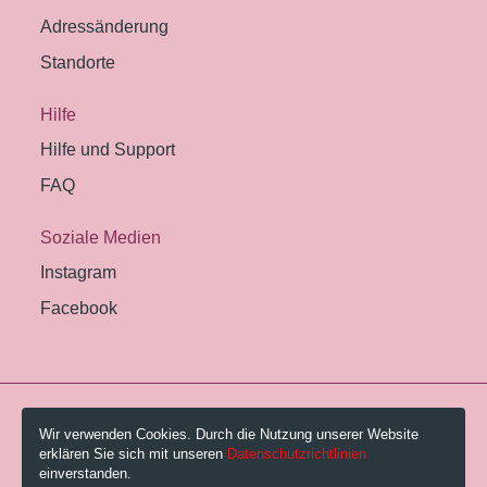
Adressänderung
Standorte
Hilfe
Hilfe und Support
FAQ
Soziale Medien
Instagram
Facebook
© 2026 Pestalozzi-Bibliothek Zürich.
Wir verwenden Cookies. Durch die Nutzung unserer Website
erklären Sie sich mit unseren
Datenschutzrichtlinien
Impressum
einverstanden.