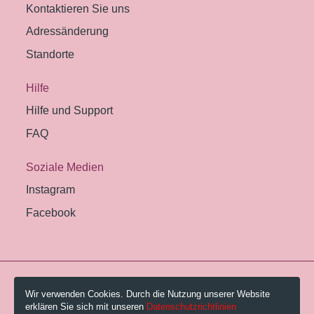
Kontaktieren Sie uns
Adressänderung
Standorte
Hilfe
Hilfe und Support
FAQ
Soziale Medien
Instagram
Facebook
© 2026 Pestalozzi-Bibliothek Zürich.
Wir verwenden Cookies. Durch die Nutzung unserer Website
erklären Sie sich mit unseren
Datenschutzrichtlinien
Impressum