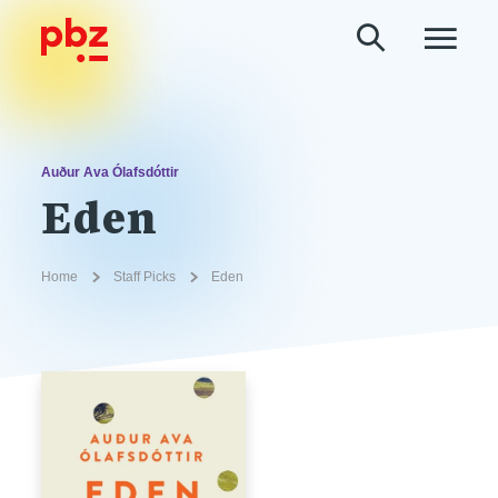
Auður Ava Ólafsdóttir
Eden
Home
Staff Picks
Eden