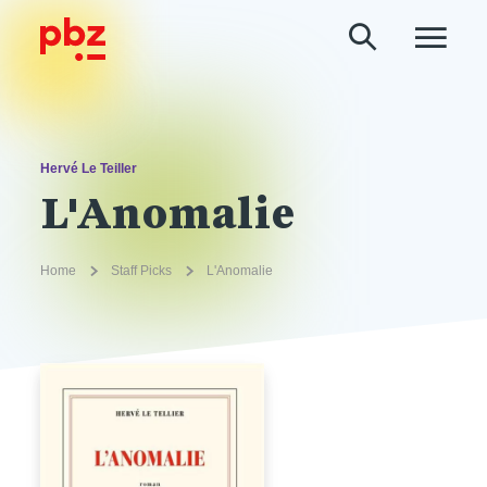
Hervé Le Teiller
L'Anomalie
Home
Staff Picks
L'Anomalie