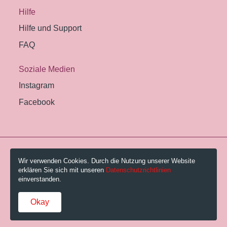
Hilfe
Hilfe und Support
FAQ
Soziale Medien
Instagram
Facebook
© 2026 Pestalozzi-Bibliothek Zürich.
Wir verwenden Cookies. Durch die Nutzung unserer Website
erklären Sie sich mit unseren
Datenschutzrichtlinien
Impressum
einverstanden.
Gebühren und AGB
Okay
Datenschutzerklärung