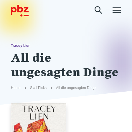
Tracey Lien
All die
ungesagten Dinge
Home
Staff Picks
All die ungesagten Dinge