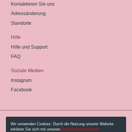
Kontaktieren Sie uns
Adressänderung
Standorte
Hilfe
Hilfe und Support
FAQ
Soziale Medien
Instagram
Facebook
© 2026 Pestalozzi-Bibliothek Zürich.
Wir verwenden Cookies. Durch die Nutzung unserer Website
erklären Sie sich mit unseren
Datenschutzrichtlinien