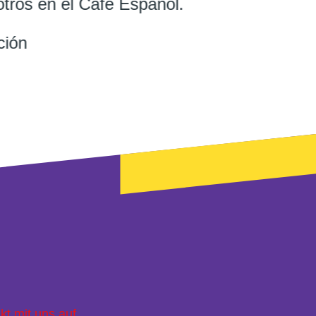
otros en el Café Español.
ción
kt mit uns auf
.