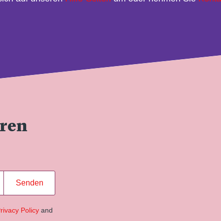
eren
Senden
rivacy Policy
and