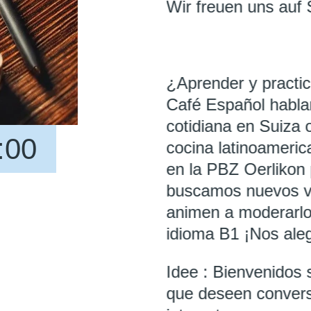
Wir freuen uns auf 
¿Aprender y practi
Café Español habla
cotidiana en Suiza 
:00
cocina latinoameric
en la PBZ Oerlikon 
buscamos nuevos vo
animen a moderarlo.
idioma B1 ¡Nos aleg
Idee : Bienvenidos 
que deseen convers