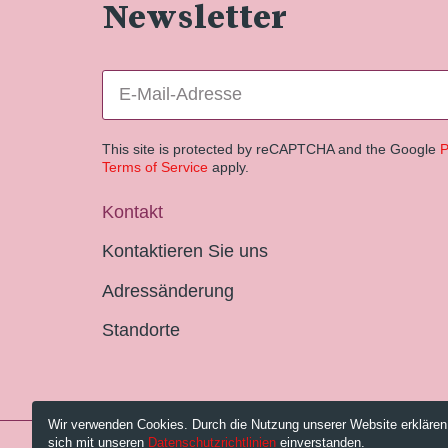
Newsletter
This site is protected by reCAPTCHA and the Google
P
Terms of Service
apply.
Kontakt
Kontaktieren Sie uns
Adressänderung
Standorte
Wir verwenden Cookies. Durch die Nutzung unserer Website erklären
sich mit unseren
Datenschutzrichtlinien
einverstanden.
© 2026 Pestalozzi-Bibliothek Zürich.
Impressum