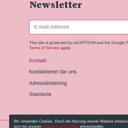
Newsletter
This site is protected by reCAPTCHA and the Google
P
Terms of Service
apply.
Kontakt
Kontaktieren Sie uns
Adressänderung
Standorte
Wir verwenden Cookies. Durch die Nutzung unserer Website erklären
sich mit unseren
Datenschutzrichtlinien
einverstanden.
© 2026 Pestalozzi-Bibliothek Zürich.
Impressum