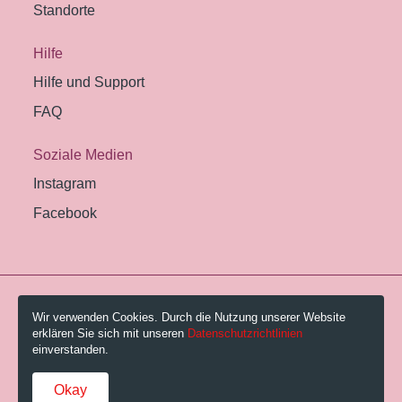
Standorte
Hilfe
Hilfe und Support
FAQ
Soziale Medien
Instagram
Facebook
© 2026 Pestalozzi-Bibliothek Zürich.
Wir verwenden Cookies. Durch die Nutzung unserer Website
erklären Sie sich mit unseren
Datenschutzrichtlinien
Impressum
einverstanden.
Gebühren und AGB
Okay
Datenschutzerklärung