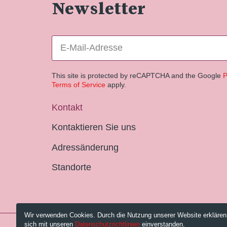
Newsletter
This site is protected by reCAPTCHA and the Google
P
Terms of Service
apply.
Kontakt
Kontaktieren Sie uns
Adressänderung
Standorte
Wir verwenden Cookies. Durch die Nutzung unserer Website erklären
sich mit unseren
Datenschutzrichtlinien
einverstanden.
© 2026 Pestalozzi-Bibliothek Zürich.
Impressum