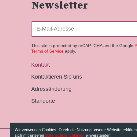
Newsletter
This site is protected by reCAPTCHA and the Google
P
Terms of Service
apply.
Kontakt
Kontaktieren Sie uns
Adressänderung
Standorte
Wir verwenden Cookies. Durch die Nutzung unserer Website erklären
sich mit unseren
Datenschutzrichtlinien
einverstanden.
© 2026 Pestalozzi-Bibliothek Zürich.
Impressum