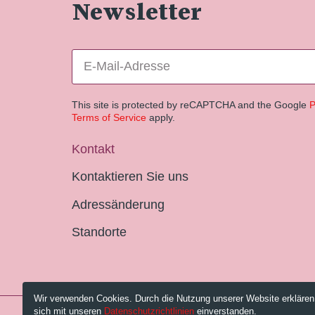
Newsletter
This site is protected by reCAPTCHA and the Google
P
Terms of Service
apply.
Kontakt
Kontaktieren Sie uns
Adressänderung
Standorte
Wir verwenden Cookies. Durch die Nutzung unserer Website erklären
sich mit unseren
Datenschutzrichtlinien
einverstanden.
© 2026 Pestalozzi-Bibliothek Zürich.
Impressum