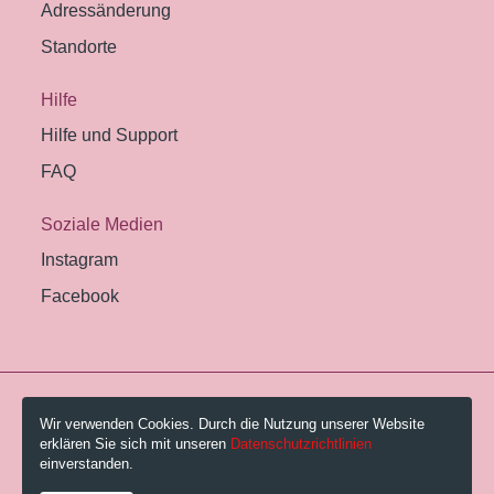
Adressänderung
Standorte
Hilfe
Hilfe und Support
FAQ
Soziale Medien
Instagram
Facebook
© 2026 Pestalozzi-Bibliothek Zürich.
Wir verwenden Cookies. Durch die Nutzung unserer Website
erklären Sie sich mit unseren
Datenschutzrichtlinien
Impressum
einverstanden.
Gebühren und AGB