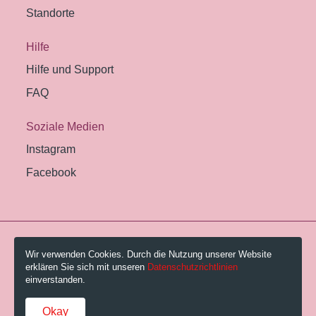
Standorte
Hilfe
Hilfe und Support
FAQ
Soziale Medien
Instagram
Facebook
© 2026 Pestalozzi-Bibliothek Zürich.
Wir verwenden Cookies. Durch die Nutzung unserer Website
erklären Sie sich mit unseren
Datenschutzrichtlinien
Impressum
einverstanden.
Gebühren und AGB
Okay