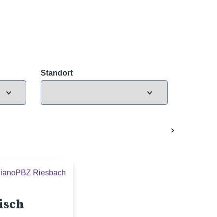
Standort
liano
PBZ Riesbach
isch