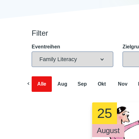
Filter
Eventreihen
Zielgr
Alle
Aug
Sep
Okt
Nov
25
August