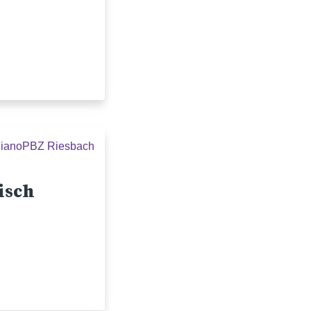
liano
PBZ Riesbach
isch