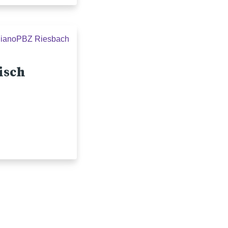
liano
PBZ Riesbach
isch