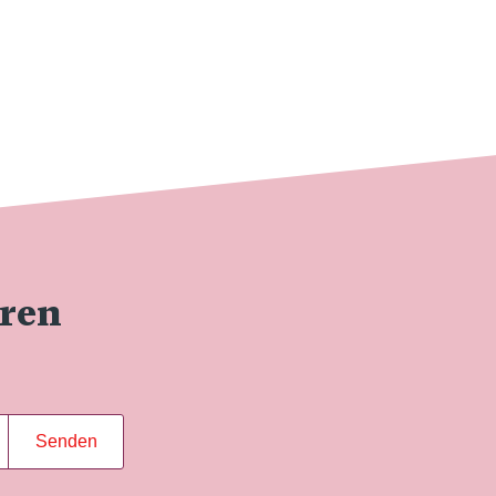
eren
Senden