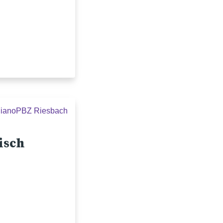
liano
PBZ Riesbach
isch