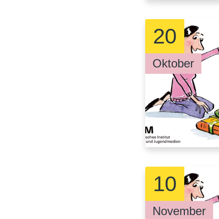
20
Oktober
10
November