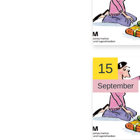
15
September