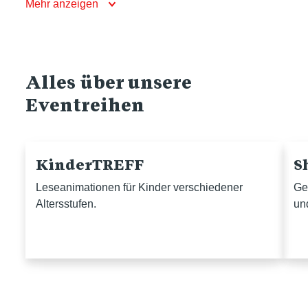
Mehr anzeigen
Alles über unsere
Eventreihen
KinderTREFF
S
Leseanimationen für Kinder verschiedener
Ge
Altersstufen.
un