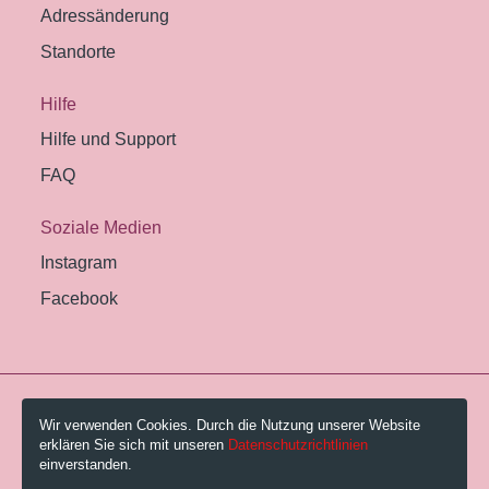
Adressänderung
Standorte
Hilfe
Hilfe und Support
FAQ
Soziale Medien
Instagram
Facebook
© 2026 Pestalozzi-Bibliothek Zürich.
Wir verwenden Cookies. Durch die Nutzung unserer Website
erklären Sie sich mit unseren
Datenschutzrichtlinien
Impressum
einverstanden.
Gebühren und AGB