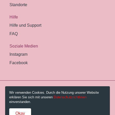
Standorte
Hilfe
Hilfe und Support
FAQ
Soziale Medien
Instagram
Facebook
© 2026 Pestalozzi-Bibliothek Zürich.
Wir verwenden Cookies. Durch die Nutzung unserer Website
erklären Sie sich mit unseren
Datenschutzrichtlinien
Impressum
einverstanden.
Gebühren und AGB
Okay