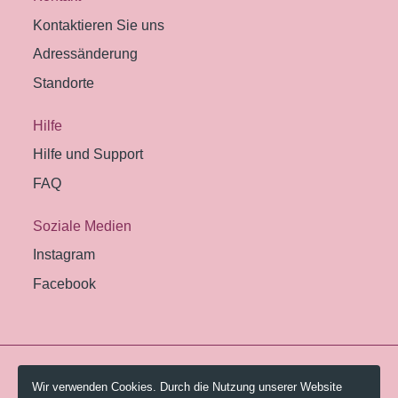
Kontaktieren Sie uns
Adressänderung
Standorte
Hilfe
Hilfe und Support
FAQ
Soziale Medien
Instagram
Facebook
© 2026 Pestalozzi-Bibliothek Zürich.
Wir verwenden Cookies. Durch die Nutzung unserer Website