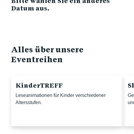
Bitte wählen Sie ein anderes
Datum aus.
Alles über unsere
Eventreihen
KinderTREFF
S
Leseanimationen für Kinder verschiedener
Ge
Altersstufen.
un