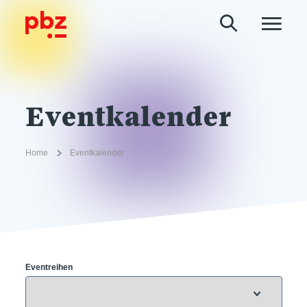
Eventkalender
Home
Eventkalender
Eventreihen