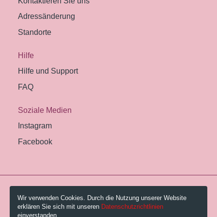
Kontaktieren Sie uns
Adressänderung
Standorte
Hilfe
Hilfe und Support
FAQ
Soziale Medien
Instagram
Facebook
© 2026 Pestalozzi-Bibliothek Zürich.
Wir verwenden Cookies. Durch die Nutzung unserer Website
erklären Sie sich mit unseren
Datenschutzrichtlinien
Impressum
einverstanden.