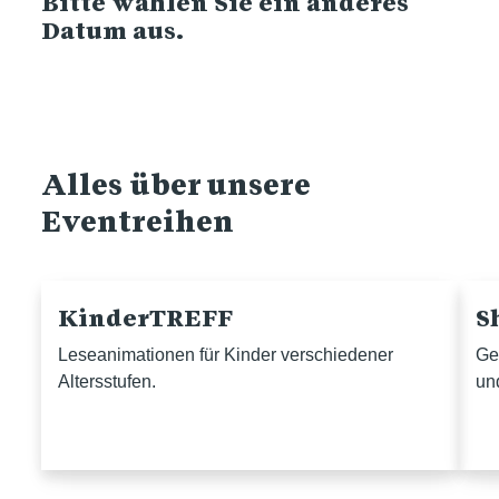
Bitte wählen Sie ein anderes
Datum aus.
Alles über unsere
Eventreihen
KinderTREFF
S
Leseanimationen für Kinder verschiedener
Ge
Altersstufen.
un