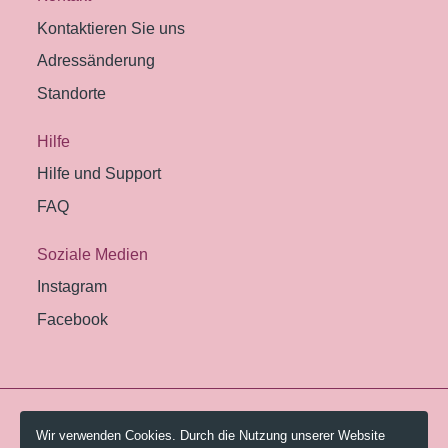
Kontaktieren Sie uns
Adressänderung
Standorte
Hilfe
Hilfe und Support
FAQ
Soziale Medien
Instagram
Facebook
© 2026 Pestalozzi-Bibliothek Zürich.
Wir verwenden Cookies. Durch die Nutzung unserer Website